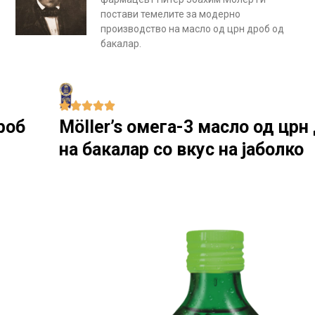
постави темелите за модерно
производство на масло од црн дроб од
бакалар.
Möller’s омега-3 масло од црн дроб
на бакалар со вкус на јаболко