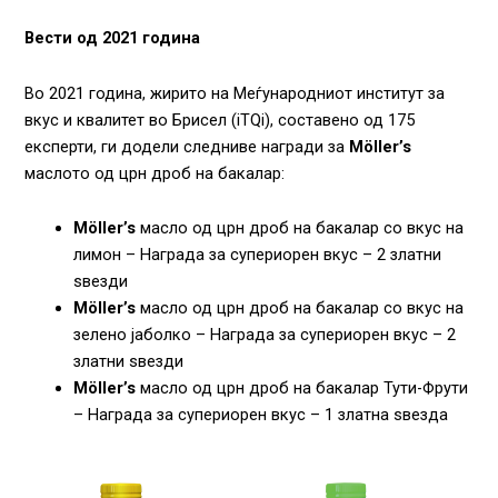
Вести од 2021 година
Во 2021 година, жирито на Меѓународниот институт за
вкус и квалитет во Брисел (iTQi), составено од 175
експерти, ги додели следниве награди за
Möller’s
маслото од црн дроб на бакалар:
Möller’s
масло од црн дроб на бакалар со вкус на
лимон – Награда за супериорен вкус – 2 златни
ѕвезди
Möller’s
масло од црн дроб на бакалар со вкус на
зелено јаболко – Награда за супериорен вкус – 2
златни ѕвезди
Möller’s
масло од црн дроб на бакалар Тути-Фрути
– Награда за супериорен вкус – 1 златна ѕвезда