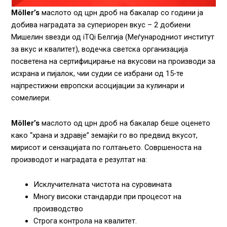
Möller’s
маслото од црн дроб на бакалар со години ја
добива наградата за супериорен вкус – 2 добиени
Мишелин ѕвезди од iTQi Белгија (Меѓународниот институт
за вкус и квалитет), водечка светска организација
посветена на сертифицирање на вкусови на производи за
исхрана и пијалок, чии судии се избрани од 15-те
најпрестижни европски асоцијации за кулинари и
сомелиери.
Möller’s
маслото од црн дроб на бакалар беше оценето
како “храна и здравје” земајќи го во предвид вкусот,
мирисот и сензацијата по голтањето. Совршеноста на
производот и наградата е резултат на:
Исклучителната чистота на суровината
Многу високи стандарди при процесот на
производство
Строга контрола на квалитет.