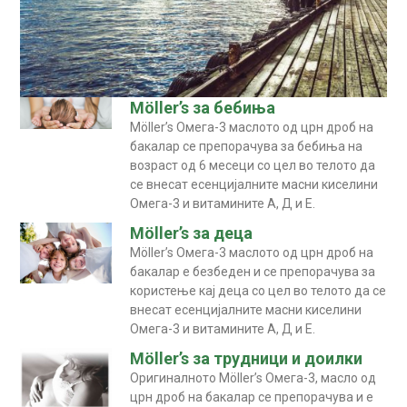
Möller’s за бебиња
Möller’s Омега-3 маслото од црн дроб на
бакалар се препорачува за бебиња на
возраст од 6 месеци со цел во телото да
се внесат есенцијалните масни киселини
Омега-3 и витамините А, Д и Е.
Möller’s за деца
Möller’s Омега-3 маслото од црн дроб на
бакалар е безбеден и се препорачува за
користење кај деца со цел во телото да се
внесат есенцијалните масни киселини
Омега-3 и витамините А, Д и Е.
Möller’s за трудници и доилки
Оригиналното Möller’s Омега-3, масло од
црн дроб на бакалар се препорачува и е