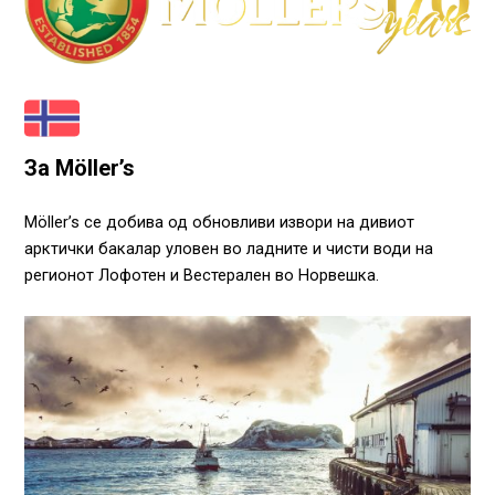
За Möller’s
Möller’s се добива од обновливи извори на дивиот
арктички бакалар уловен во ладните и чисти води на
регионот Лофотен и Вестерален во Норвешка.