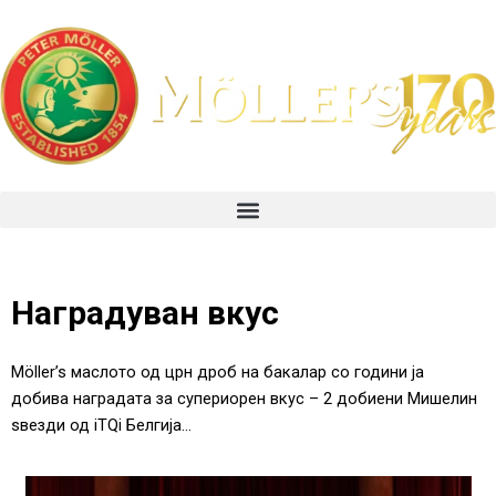
Skip
to
content
Menu
Наградуван вкус
Möller’s маслото од црн дроб на бакалар со години ја
добива наградата за супериорен вкус – 2 добиени Мишелин
ѕвезди од iTQi Белгија…