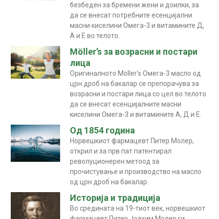
безбеден за бремени жени и доилки, за
да се внесат потребните есенцијални
масни киселини Омега-3 и витамините Д,
А и Е во телото.
Möller’s за возрасни и постари
лица
Оригиналното Möller’s Омега-3 масло од
црн дроб на бакалар се препорачува за
возрасни и постари лица со цел во телото
да се внесат есенцијалните масни
киселини Омега-3 и витамините А, Д и Е.
Од 1854 година
Норвешкиот фармацевт Питер Молер,
открил и за прв пат патентирал
револуционерен метоод за
прочистување и производство на масло
од црн дроб на бакалар.
Историја и традиција
Во средината на 19-тиот век, норвешкиот
фармацевт Питер Јоахим Молер ги