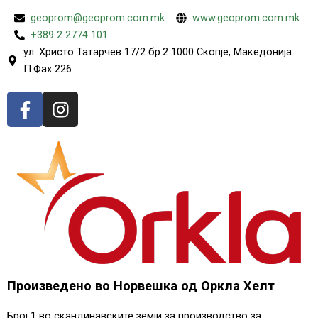
geoprom@geoprom.com.mk
www.geoprom.com.mk
+389 2 2774 101
ул. Христо Татарчев 17/2 бр.2 1000 Скопје, Македонија.
П.Фах 226
F
I
a
n
c
s
e
t
b
a
o
g
o
r
k
a
-
m
f
Произведено во Норвешка од Оркла Хелт
Број 1 во скандинавските земји за производство за