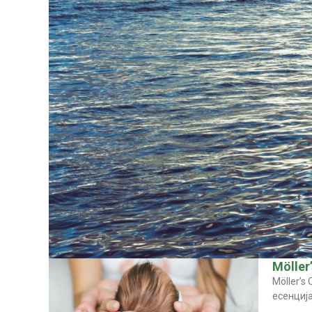
Möller
Möller’s
есенција