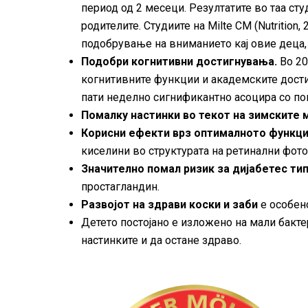
период од 2 месеци. Резултатите во таа сту
родителите. Студиите на Milte CM (Nutrition, 
подобрување на вниманието кај овие деца, 
Подобри когнитивни достигнувања.
Во 20
когнитивните функции и академските дости
пати неделно сигнификантно асоцира со по
Помалку настинки во текот на зимските 
Корисни ефекти врз оптималното функци
киселини во структурата на ретинални фото
Значително помал ризик за дијабетес тип
простагландин.
Развојот на здрави коски и заби
е особено
Детето постојано е изложено на мали бакте
настинките и да остане здраво.