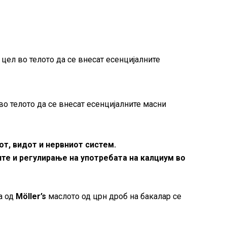
 цел во телото да се внесат есенцијалните
во телото да се внесат есенцијалните масни
от, видот и нервниот систем.
те и регулирање на употребата на калциум во
а од
Möller’s
маслото од црн дроб на бакалар се