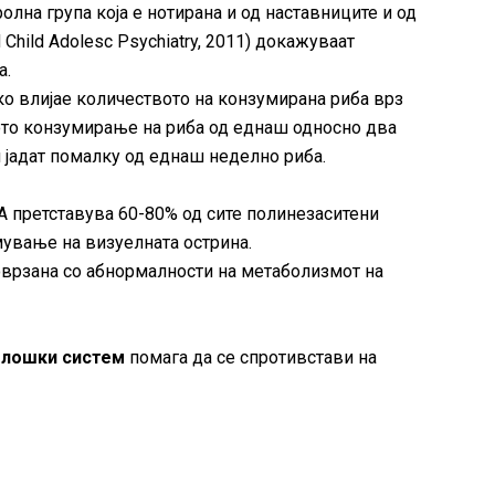
олна група која е нотирана и од наставниците и од
ad Child Adolesc Psychiatry, 2011) докажуваат
а.
ко влијае количеството на конзумирана риба врз
ото конзумирање на риба од еднаш односно два
 јадат помалку од еднаш неделно риба.
А претставува 60-80% од сите полинезаситени
мување на визуелната острина.
оврзана со абнормалности на метаболизмот на
олошки систем
помага да се спротивстави на