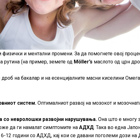
ани физички и ментални промени. За да помогнете овој про
а рутина (на пример, земете од
Möller’s
маслото од црн дроб
 дроб на бакалар и на есенцијалните масни киселини Омега
рвниот систем.
Оптималниот развој на мозокот и мозочната
 со невролошки развојни нарушувања.
Oна што е многу з
оже да ги намалат симптомите на
АДХД
. Така во една Јапо
 6-12 години со АДХД, кај кои се давани поголеми дози на Д