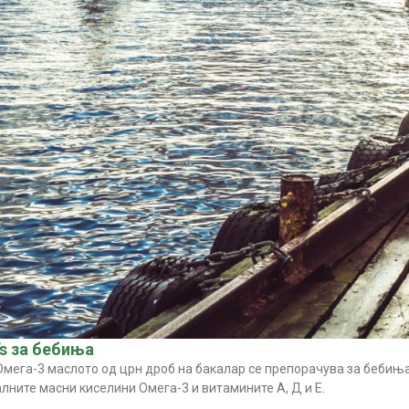
’s за бебиња
 Омега-3 маслото од црн дроб на бакалар се препорачува за бебиња
лните масни киселини Омега-3 и витамините А, Д и Е.