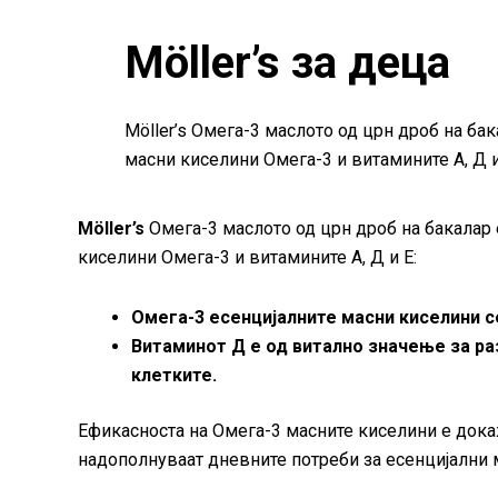
Möller’s за деца
Möller’s Омега-3 маслото од црн дроб на бак
масни киселини Омега-3 и витамините А, Д и
Möller’s
Омега-3 маслото од црн дроб на бакалар е
киселини Омега-3 и витамините А, Д и Е:
Омега-3 есенцијалните масни киселини с
Витаминот Д е од витално значење за ра
клетките.
Ефикасноста на Омега-3 масните киселини е докаж
надополнуваат дневните потреби за есенцијални м