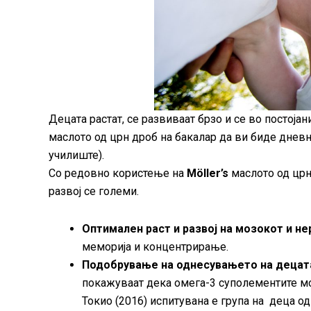
Децата растат, се развиваат брзо и се во постој
маслото од црн дроб на бакалар да ви биде дневн
училиште).
Со редовно користење на
Möller’s
маслото од црн
развој се големи.
Оптимален раст и развој на мозокот и не
меморија и концентрирање.
Подобрување на однесувањето на децата
покажуваат дека омега-3 суполементите м
Токио (2016) испитувана е група на деца од