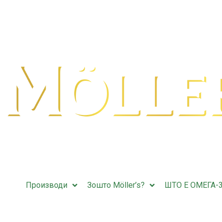
Производи
Зошто Möller’s?
ШТО Е ОМЕГА-