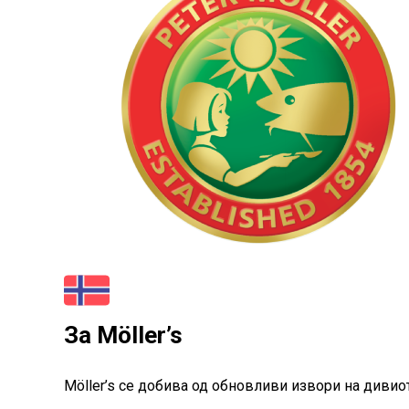
За Möller’s
Möller’s се добива од обновливи извори на дивио