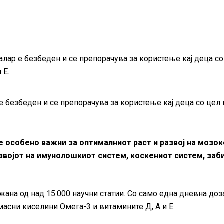
алар е безбеден и се препорачува за користење кај деца со
 Е.
 безбеден и се препорачува за користење кај деца со цел 
е особено важни за оптималниот раст и развој на мозок
звојот на имунолошкиот систем, коскениот систем, заби
ана од над 15.000 научни статии. Со само една дневна доз
асни киселини Омега-3 и витамините Д, А и Е.