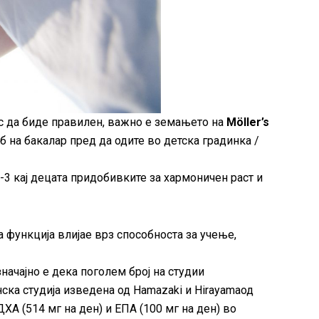
цес да биде правилен, важно е земањето на
Möller’s
 на бакалар пред да одите во детска градинка /
-3 кај децата придобивките за хармоничен раст и
 функција влијае врз способноста за учење,
начајно е дека поголем број на студии
нска студија изведена од Hamazaki и Hirayamaод
ХА (514 мг на ден) и ЕПА (100 мг на ден) во