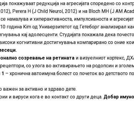
дија покажуваат редукција на агресијата споредено со контр
2012), Perera H (J Child Neurol, 2012) и на Bloch MH (J AM Ac
се намалува и хиперактивноста, импулсивноста и агресијат
10 година Kim од Универзитетот од Гетеборг анализирал ка
гнувања кај адолесценти. Студијата покажала дека почест
високи когнитивни достигнувања компарирано со оние кои
месеци.
онално созревање на ретината
и визуелниот кортекс, ДХ
рецептори, со улога во активирањето на родопсин и зголе
 1
– хронична автоимуна болест со почеток во детството п
 важен за активно и здраво дете.
рии и вируси кога е во контакт со други деца.
Добар имун