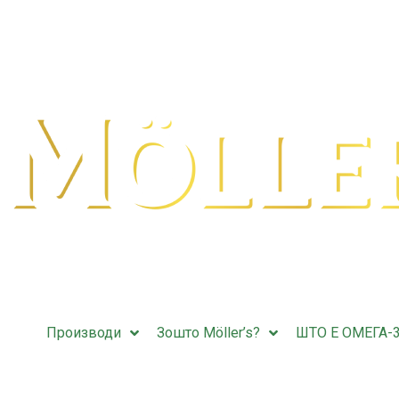
Производи
Зошто Möller’s?
ШТО Е ОМЕГА-