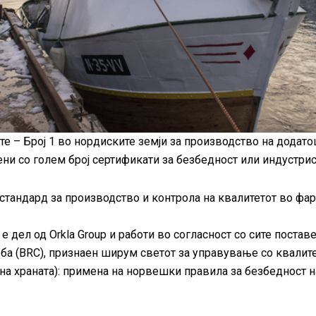
е – Број 1 во нордиските земји за производство на додато
ени со голем број сертификати за безбедност или индустрис
стандард за производство и контрола на квалитетот во фа
alth е дел од Orkla Group и работи во согласност со сите пос
а (BRC), признаен ширум светот за управување со квалитет
 на храната): примена на норвешки правила за безбедност н