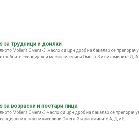
’s за трудници и доилки
ното Möller’s Омега-3, масло од црн дроб на бакалар се препорачу
отребните есенцијални масни киселини Омега-3 и витамините Д, А и
’s за возрасни и постари лица
ното Möller’s Омега-3 масло од црн дроб на бакалар се препорачув
сенцијалните масни киселини Омега-3 и витамините А, Д и Е.