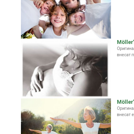
Möller
Оригинал
внесат п
Möller
Оригинал
внесат е