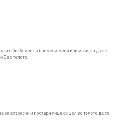
ва и е безбеден за бремени жени и доилки, за да се
 Е во телото.
а за возрасни и постари лица со цел во телото да се