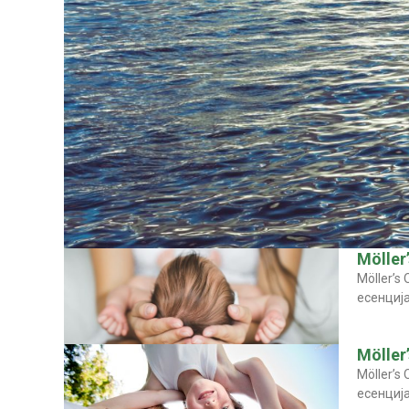
Möller
Möller’s
есенција
Möller
Möller’s
есенција