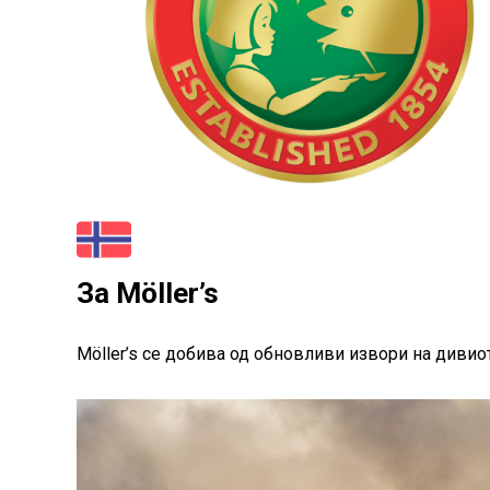
За Möller’s
Möller’s се добива од обновливи извори на дивио