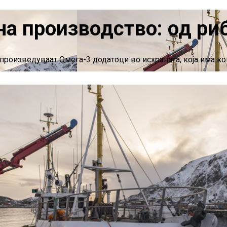
на производство: од ри
и произведуваат Омега-3 додатоци во исхраната, која има к