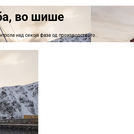
ба, во шише
онтрола над секоја фаза од производството…