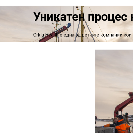
Уникатен процес 
Orkla Health е една од ретките компании ко