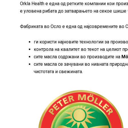
Orkla Health е една од ретките компании кои прои
е уловена рибата до затварањето на секое шише 
Фабриката во Осло е една од најсовремените во С
ги користи најновите технологии за произ
контрола на квалитет во текот на целиот 
сите масла содржани во производите на
Möl
сите масла се зачувани во нивната природн
чистотата и свежината.