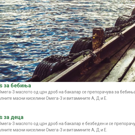
’s за бебиња
 Омега-3 маслото од црн дроб на бакалар се препорачува за бебиња
лните масни киселини Омега-3 и витамините А, Д и Е.
’s за деца
 Омега-3 маслото од црн дроб на бакалар е безбеден и се препорачу
лните масни киселини Омега-3 и витамините А, Д и Е.