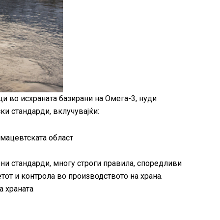
ци во исхраната базирани на Омега-3, нуди
ки стандарди, вклучувајќи:
рмацевтската област
тавени стандарди, многу строги правила, споредливи
от и контрола во производството на храна.
а храната