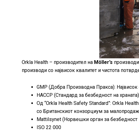
Orkla Health – производител на
Möller’s
производит
производи со највисок квалитет и чистота потврд
GMP (Добра Производна Пракса): Највисок 
HACCP (Стандард за безбедност на храната)
Од “Orkla Health Safety Standard”: Orkla He
со Британскиот конзорциум за малопродажб
Mattilsynet (Норвешки орган за безбедност
ISO 22 000