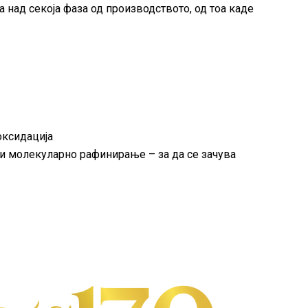
а над секоја фаза од производството, од тоа каде
оксидација
а и молекуларно рафинирање – за да се зачува