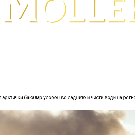
т арктички бакалар уловен во ладните и чисти води на рег