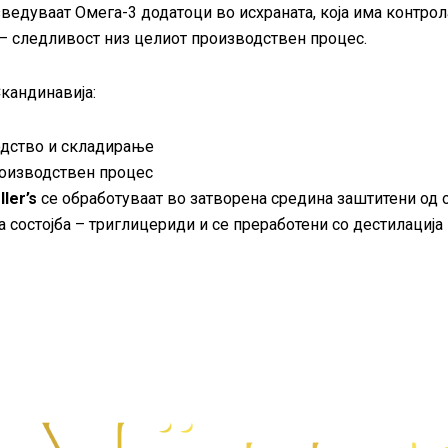
зведуваат Омега-3 додатоци во исхраната, која има контрол
– следливост низ целиот производствен процес.
кандинавија:
водство и складирање
производствен процес
ler’s
се обработуваат во затворена средина заштитени од 
а состојба – триглицериди и се преработени со дестилациј