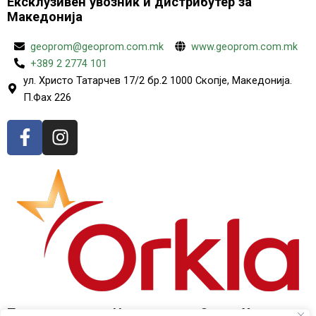
Ексклузивен увозник и дистрибутер за
Македонија
geoprom@geoprom.com.mk
www.geoprom.com.mk
+389 2 2774 101
ул. Христо Татарчев 17/2 бр.2 1000 Скопје, Македонија.
П.Фах 226
F
I
a
n
c
s
e
t
b
a
o
g
o
r
k
a
-
m
f
Произведено во Норвешка од Оркла Хелт