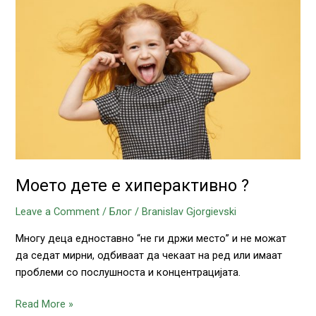
е
хиперактивно
?
Моето дете е хиперактивно ?
Leave a Comment
/
Блог
/
Branislav Gjorgievski
Многу деца едноставно “не ги држи место” и не можат
да седат мирни, одбиваат да чекаат на ред или имаат
проблеми со послушноста и концентрацијата.
Read More »