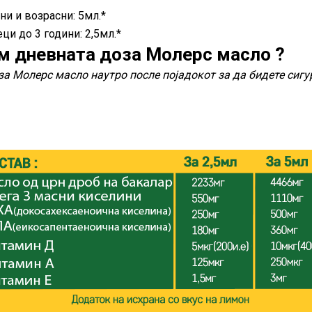
ни и возрасни: 5мл.*
ци до 3 години: 2,5мл.*
мам дневната доза Молерс масло ?
за Молерс масло наутро после појадокот за да бидете сигу