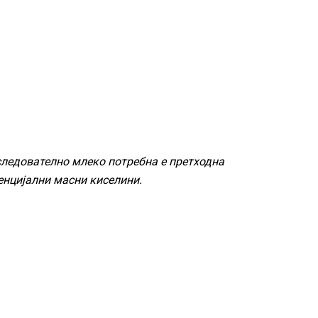
оследователно млеко потребна е претходна
енцијални масни киселини.