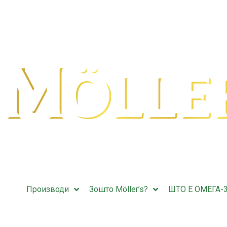
Производи
Зошто Möller’s?
ШТО Е ОМЕГА-