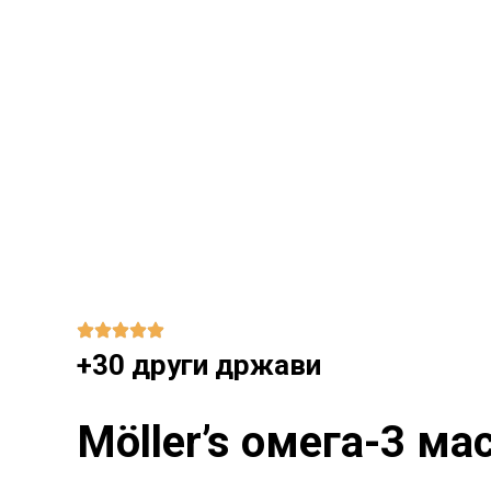
+30 други држави
Möller’s омега-3 ма