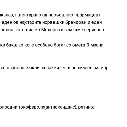
акалар, патентирано од норвешкиот фармацевт
е еден од најстарите норвешки брендови и еден
ветеност што ние во Молерс ги сфаќаме сериозно.
и бакалар кој е особено богат со омега-3 масни
 се особено важни за правилен и нормален развој
 природни токофероли(антиоксиданс), ретинол