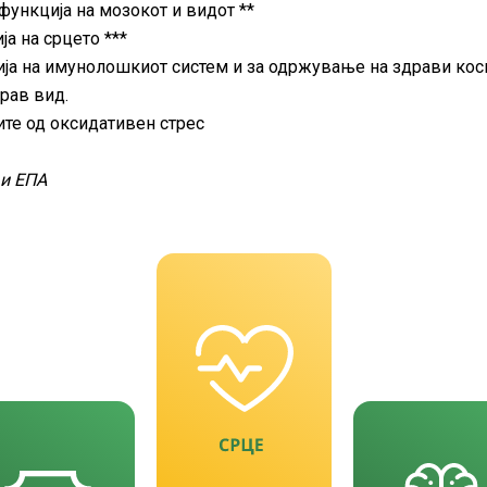
ункција на мозокот и видот **
а на срцето ***
ја на имунолошкиот систем и за одржување на здрави кос
рав вид.
ите од оксидативен стрес
 и ЕПА