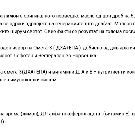
на лимон
е оригиналното норвешко масло од црн дроб на б
а се одржи здравјето на генерациите што доаѓаат. Молерс 
еките ширум светот. Овие факти се резултат на голема пос
оден извор на Омега-3 ( ДХА+ЕПА ), добиено од див арктичк
егионот Лофотен и Вестерален во Норвешка.
 омега-3(ДХА+ЕПА) и витамини Д, А и Е – нутритиенти кои
мален имунолошки систем.
на арома (лимон), ДЛ алфа токоферол ацетат (витамин Е),
).