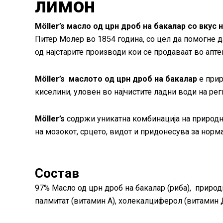
лимон
Möller’s масло од црн дроб на бакалар со вкус 
Питер Молер во 1854 година, со цел да помогне д
од најстарите производи кои се продаваат во апт
Möller’s
маслото од црн дроб на бакалар
е прир
киселини, уловен во најчистите ладни води на р
Möller’s
содржи уникатна комбинација на природна
на мозокот, срцето, видот и придонесува за нор
Состав
97% Масло од црн дроб на бакалар (риба), природ
палмитат (витамин А), холекалциферол (витамин Д