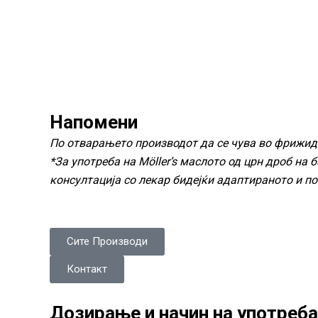
Напомени
По отварањето производот да се чува во фрижидер
*За употреба на Möller’s маслото од црн дроб на
консултација со лекар бидејќи адаптираното и п
Сите Производи
Контакт
Дозирање и начин на употреба