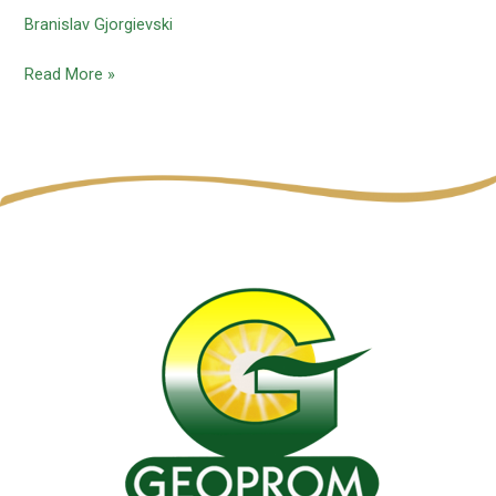
Branislav Gjorgievski
од
црн
Read More »
дроб
на
бакалар
со
вкус
на
јаболко