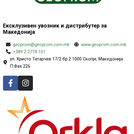
Ексклузивен увозник и дистрибутер за
Македонија
geoprom@geoprom.com.mk
www.geoprom.com.mk
+389 2 2774 101
ул. Христо Татарчев 17/2 бр.2 1000 Скопје, Македонија.
П.Фах 226
F
I
a
n
c
s
e
t
b
a
o
g
o
r
k
a