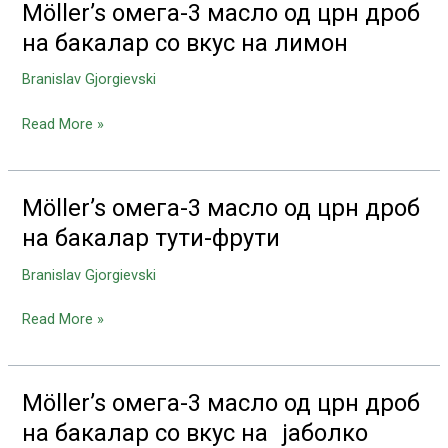
Möller’s омега-3 масло од црн дроб
Möller’s
омега-3
на бакалар со вкус на лимон
масло
Branislav Gjorgievski
од
црн
Read More »
дроб
на
бакалар
со
Möller’s омега-3 масло од црн дроб
Möller’s
вкус
омега-3
на бакалар тути-фрути
на
масло
лимон
Branislav Gjorgievski
од
црн
Read More »
дроб
на
бакалар
тути-
Möller’s омега-3 масло од црн дроб
Möller’s
фрути
омега-3
на бакалар со вкус на јаболко
масло