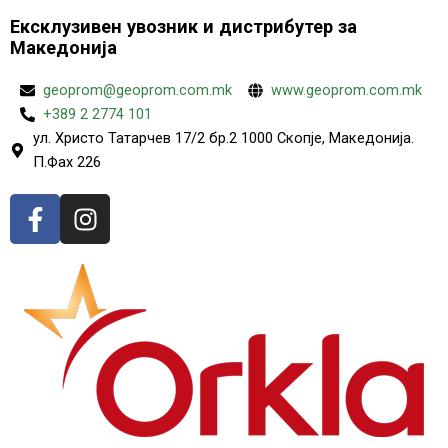
Ексклузивен увозник и дистрибутер за
Македонија
geoprom@geoprom.com.mk
www.geoprom.com.mk
+389 2 2774 101
ул. Христо Татарчев 17/2 бр.2 1000 Скопје, Македонија.
П.Фах 226
F
I
a
n
c
s
e
t
b
a
o
g
o
r
k
a
-
m
f