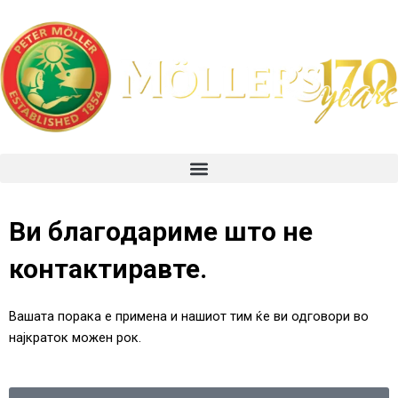
Skip
to
content
Menu
Ви благодариме што не
контактиравте.
Вашата порака е примена и нашиот тим ќе ви одговори во
најкраток можен рок.